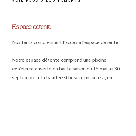
VOIR PLUS D'ÉQUIPEMENTS
Espace détente
Nos tarifs comprennent l'accès à l'espace détente.
Notre espace détente comprend une piscine
extérieure ouverte en haute saison du 15 mai au 30
septembre, et chauffée si besoin, un jacuzzi, un
terrain de pétanque avec boules à disposition, un
filet de volley/badminton avec ballon et raquettes à
disposition, des poteaux de rugby avec ballon à
disposition, pour les amateurs de sport.
Les balades au sein du domaine sont autorisées.