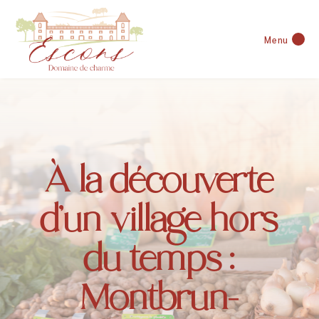
Menu
À la découverte
d’un village hors
du temps :
Montbrun-